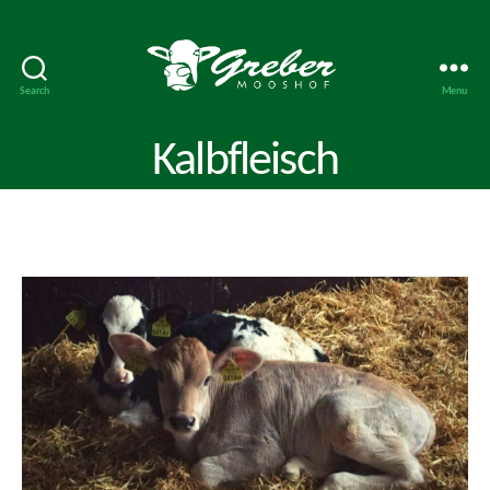
Search
Menu
Mooshof
Greber
Kalbfleisch